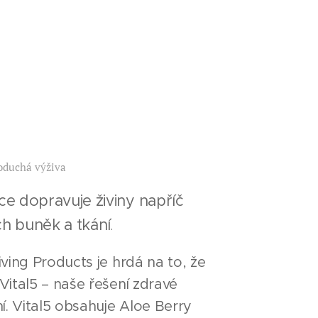
oduchá výživa
ce dopravuje živiny napříč
h buněk a tkání
.
ving Products je hrdá na to, že
ital5 – naše řešení zdravé
í. Vital5 obsahuje Aloe Berry