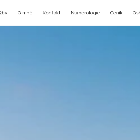
užby
O mně
Kontakt
Numerologie
Ceník
Os