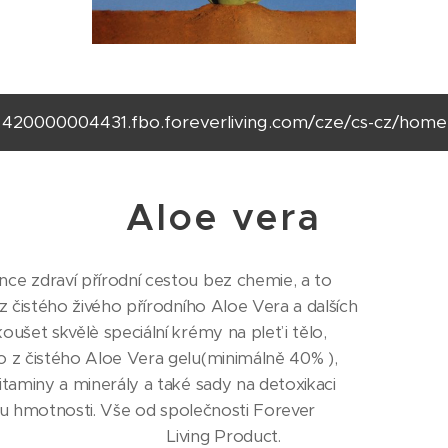
420000004431.fbo.foreverliving.com/cze/cs-cz/home
Aloe vera
e zdraví přírodní cestou bez chemie, a to
z čistého živého přírodního Aloe Vera a dalších
ušet skvělè speciální krémy na pleť i tělo,
 z čistého Aloe Vera gelu(minimálně 40% ),
taminy a minerály a také sady na detoxikaci
avu hmotnosti. Vše od společnosti Forever
Living Product.