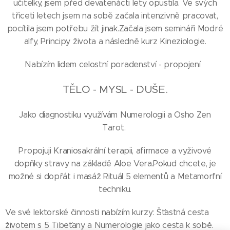
učitelky, jsem před devatenácti lety opustila. Ve svých
třiceti letech jsem na sobě začala intenzivně pracovat,
pocítila jsem potřebu žít jinak.Začala jsem semináři Modré
alfy, Principy života a následně kurz Kineziologie.
Nabízím lidem celostní poradenství - propojení
TĚLO - MYSL - DUŠE.
Jako diagnostiku využívám Numerologii a Osho Zen
Tarot.
Propojuji Kraniosakrální terapii, afirmace a vyživové
dopňky stravy na základě Aloe Vera.Pokud chcete, je
možné si dopřát i masáž Rituál 5 elementů a Metamorfní
techniku.
Ve své lektorské činnosti nabízím kurzy: Šťastná cesta
životem s 5 Tibeťany a Numerologie jako cesta k sobě.