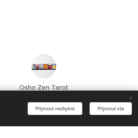
Osho Zen Tarot
Přijmout nezbytné
Přijmout vše