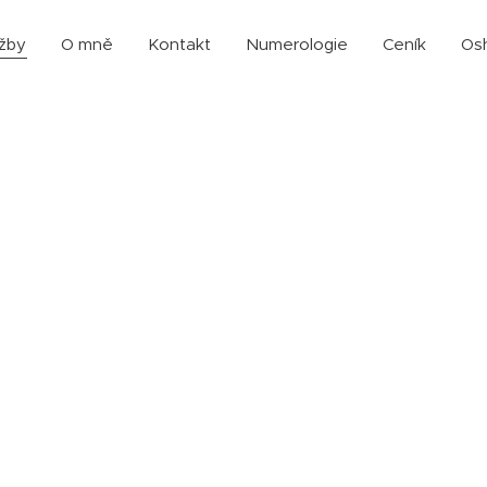
užby
O mně
Kontakt
Numerologie
Ceník
Os