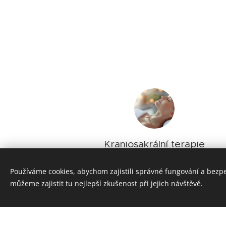
Kraniosakrální terapie
Používáme cookies, abychom zajistili správné fungování a bezp
můžeme zajistit tu nejlepší zkušenost při jejich návštěvě.